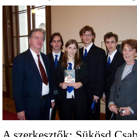
A szerkesztők: Sükösd Csab