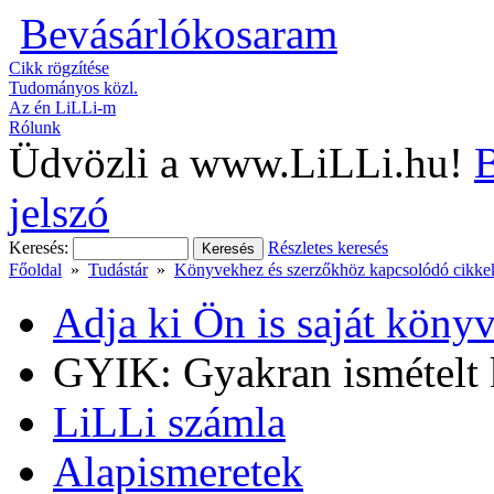
Bevásárlókosaram
Cikk rögzítése
Tudományos közl.
Az én LiLLi-m
Rólunk
Üdvözli a www.LiLLi.hu!
B
jelszó
Keresés:
Részletes keresés
Főoldal
»
Tudástár
»
Könyvekhez és szerzőkhöz kapcsolódó cikke
Adja ki Ön is saját könyv
GYIK: Gyakran ismételt 
LiLLi számla
Alapismeretek