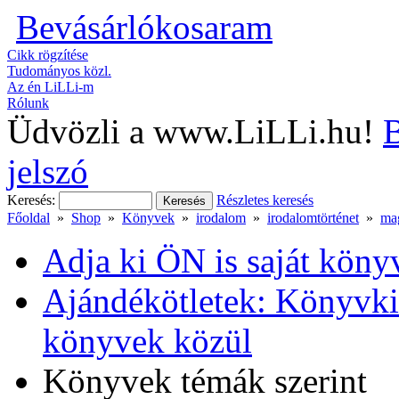
Bevásárlókosaram
Cikk rögzítése
Tudományos közl.
Az én LiLLi-m
Rólunk
Üdvözli a www.LiLLi.hu!
B
jelszó
Keresés:
Részletes keresés
Főoldal
»
Shop
»
Könyvek
»
irodalom
»
irodalomtörténet
»
ma
Adja ki ÖN is saját köny
Ajándékötletek: Könyvkia
könyvek közül
Könyvek témák szerint