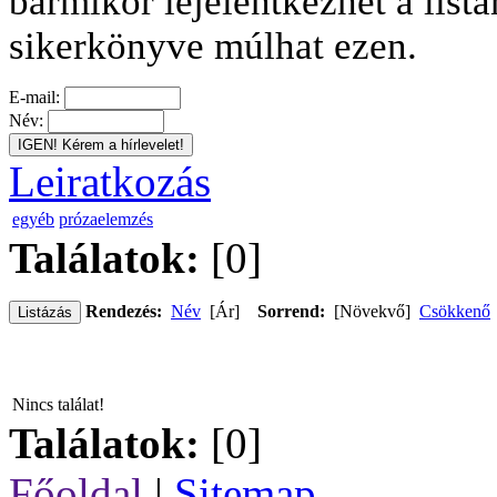
bármikor lejelentkezhet a listá
sikerkönyve múlhat ezen.
E-mail:
Név:
Leiratkozás
egyéb
prózaelemzés
Találatok:
[0]
Rendezés:
Név
[
Ár
]
Sorrend:
[
Növekvő
]
Csökkenő
Nincs találat!
Találatok:
[0]
Főoldal
|
Sitemap