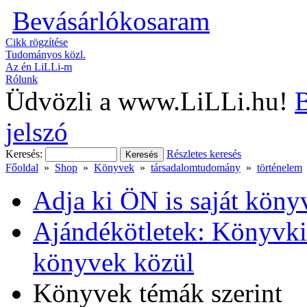
Bevásárlókosaram
Cikk rögzítése
Tudományos közl.
Az én LiLLi-m
Rólunk
Üdvözli a www.LiLLi.hu!
B
jelszó
Keresés:
Részletes keresés
Főoldal
»
Shop
»
Könyvek
»
társadalomtudomány
»
történelem
Adja ki ÖN is saját köny
Ajándékötletek: Könyvkia
könyvek közül
Könyvek témák szerint