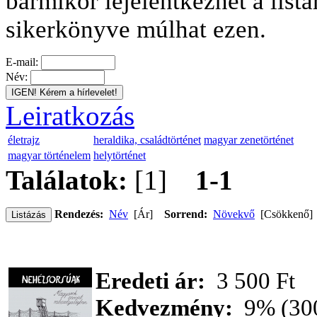
bármikor lejelentkezhet a listá
sikerkönyve múlhat ezen.
E-mail:
Név:
Leiratkozás
életrajz
heraldika, családtörténet
magyar zenetörténet
magyar történelem
helytörténet
Találatok:
[1]
1-1
Rendezés:
Név
[
Ár
]
Sorrend:
Növekvő
[
Csökkenő
]
Eredeti ár:
3 500 Ft
Kedvezmény:
9% (300