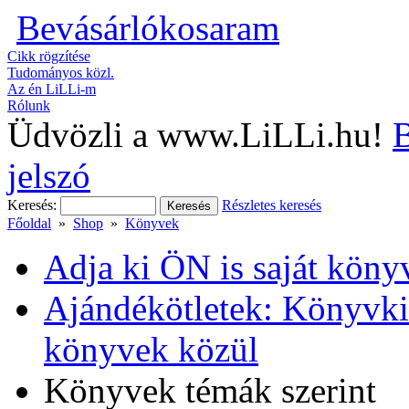
Bevásárlókosaram
Cikk rögzítése
Tudományos közl.
Az én LiLLi-m
Rólunk
Üdvözli a www.LiLLi.hu!
B
jelszó
Keresés:
Részletes keresés
Főoldal
»
Shop
»
Könyvek
Adja ki ÖN is saját köny
Ajándékötletek: Könyvkia
könyvek közül
Könyvek témák szerint