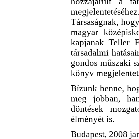
hozzájárult a t
megjelentetésé
Társaságnak, hogy 
magyar középisko
kapjanak Teller E
társadalmi hatása
gondos műszaki sz
könyv megjelentet
Bízunk benne, hog
meg jobban, han
döntések mozgat
élményét is.
Budapest, 2008 ja