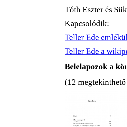
Tóth Eszter és Sü
Kapcsolódik:
Teller Ede emlék
Teller Ede a wiki
Belelapozok a kö
(12 megtekinthető 