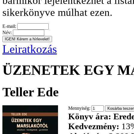
bármikor lejelentkezhet a listá
sikerkönyve múlhat ezen.
E-mail:
Név:
Leiratkozás
ÜZENETEK EGY 
Teller Ede
Mennyiség:
Könyv ára:
Erede
Kedvezmény:
13%