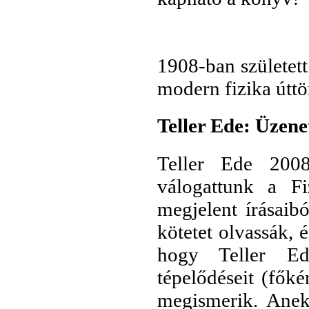
1908-ban született
modern fizika útt
Teller Ede: Üzene
Teller Ede 200
válogattunk a F
megjelent írásaib
kötetet olvassák, 
hogy Teller Ede
tépelődéseit (főké
megismerik. Anekd