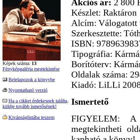
Akciós ár:
2 800 
Készlet:
Raktáron
Alcím:
Válogatott
Szerkesztette:
Tóth
ISBN:
978963983
Tipográfia:
Kármá
Borítóterv:
Kármán
Képek száma:
13
Fényképgaléria megtekintése
Oldalak száma:
29
Belelapozok a könyvbe
Kiadó:
LiLLi 200
Nyomtatható verzió
Ismertető
Ha a cikket érdekesnek találta,
küldje tovább ismerősének!
FIGYELEM: A "T
Kivánságlistába teszem
megtekintheti o
kapható a könyv!