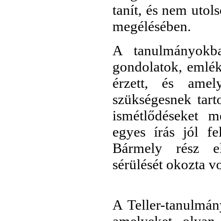
tanít, és nem uto
megélésében.
A tanulmányokba
gondolatok, emlék
érzett, és ame
szükségesnek tart
ismétlődéseket m
egyes írás jól fe
Bármely rész el
sérülését okozta v
A Teller-tanulmán
amelyeket olyan 