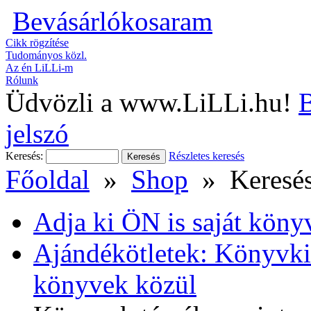
Bevásárlókosaram
Cikk rögzítése
Tudományos közl.
Az én LiLLi-m
Rólunk
Üdvözli a www.LiLLi.hu!
B
jelszó
Keresés:
Részletes keresés
Főoldal
»
Shop
» Keresé
Adja ki ÖN is saját köny
Ajándékötletek: Könyvkia
könyvek közül