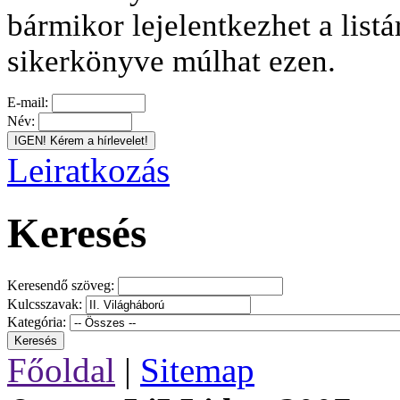
bármikor lejelentkezhet a listá
sikerkönyve múlhat ezen.
E-mail:
Név:
Leiratkozás
Keresés
Keresendő szöveg:
Kulcsszavak:
Kategória:
Főoldal
|
Sitemap